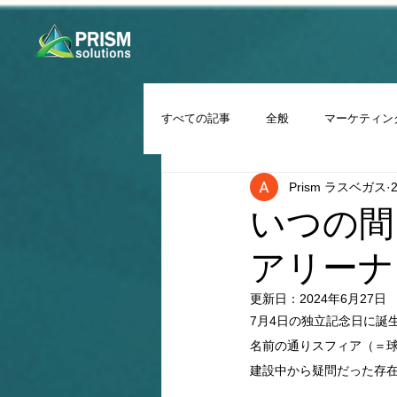
すべての記事
全般
マーケティン
Prism ラスベガス
いつの間
アリーナ「
更新日：
2024年6月27日
7月4日の独立記念日に誕生
名前の通りスフィア（＝
建設中から疑問だった存