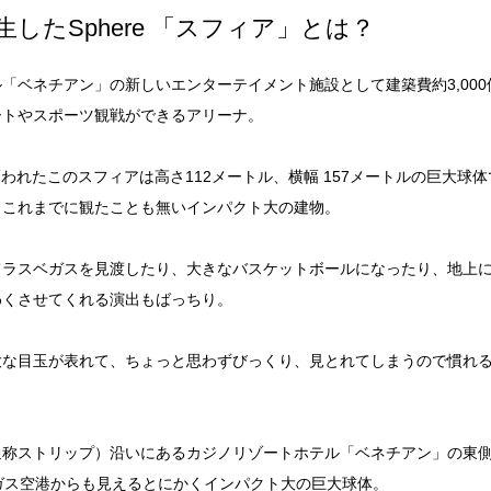
したSphere 「スフィア」とは？
「ベネチアン」の新しいエンターテイメント施設として建築費約3,00
ートやスポーツ観戦ができるアリーナ。
覆われたこのスフィアは高さ112メートル、横幅 157メートルの巨大球
、これまでに観たことも無いインパクト大の建物。
てラスベガスを見渡したり、大きなバスケットボールになったり、地上
わくさせてくれる演出もばっちり。
大な目玉が表れて、ちょっと思わずびっくり、見とれてしまうので慣れ
通称ストリップ）沿いにあるカジノリゾートホテル「ベネチアン」の東
ガス空港からも見えるとにかくインパクト大の巨大球体。