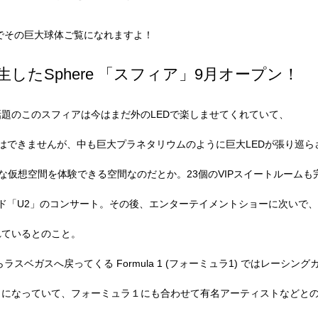
イトでその巨大球体ご覧になれますよ！
したSphere 「スフィア」9月オープン！
題のこのスフィアは今はまだ外のLEDで楽しませてくれていて、
はできませんが、中も巨大プラネタリウムのように巨大LEDが張り巡ら
ve）な仮想空間を体験できる空間なのだとか。23個のVIPスイートルームも
ド「U2」のコンサート。その後、エンターテイメントショーに次いで、
れているとのこと。
ラスベガスへ戻ってくる Formula 1 (フォーミュラ1) ではレーシン
トになっていて、フォーミュラ１にも合わせて有名アーティストなどと