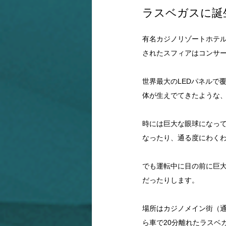
ラスベガスに誕生
有名カジノリゾートホテル
されたスフィアはコンサ
世界最大のLEDパネルで
体が生えでてきたような
時には巨大な眼球になっ
なったり、通る度にわく
でも運転中に目の前に巨
だったりします。
場所はカジノメイン街（
ら車で20分離れたラスベ