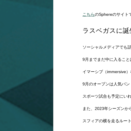
こちら
のSphereのサ
ラスベガスに誕生
ソーシャルメディアでも話
9月までまだ中に入ること
イマーシブ（immersi
9月のオープンは人気バン
スポーツ試合も予定にい
また、2023年シーズンから
スフィアの横を走るルー