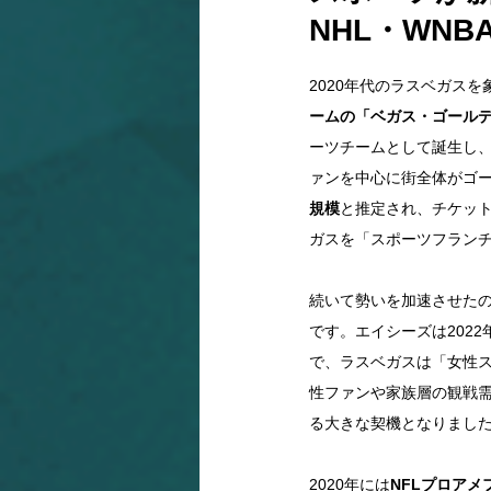
NHL・WNB
2020年代のラスベガス
ームの「ベガス・ゴールデンナイ
ーツチームとして誕生し、
ァンを中心に街全体がゴ
規模
と推定され、チケッ
ガスを「スポーツフラン
続いて勢いを加速させた
です。エイシーズは2022
で、ラスベガスは「女性
性ファンや家族層の観戦
る大きな契機となりまし
2020年には
NFLプロアメフ