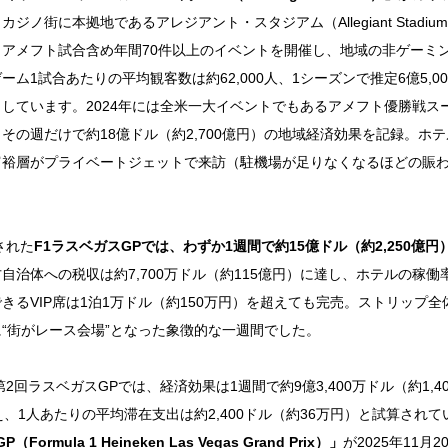
ジノ街に本拠地であるアレジアント・スタジアム（Allegiant Stadi
アメフト試合含め年間70件以上のイベントを開催し、地域の非ゲーミ
ム1試合あたりの平均観客数は約62,000人、1シーズンで推定6億5,00
しています。2024年には全米一大イベントでもあるアメフト優勝戦スーパ
その週だけで約18億ドル（約2,700億円）の地域経済効果を記録。ホテ
富裕層がプライベートジェットで来訪（駐機場が足りなくなるほどの賑
された
F1ラスベガスGPでは、わずか1週間で約15億ドル（約2,250億円
自治体への税収は約7,700万ドル（約115億円）に達し、ホテルの稼働率
きるVIP席は1泊1万ドル（約150万円）を超えても完売。ストリップ
“街がレース会場”となった象徴的な一週間でした。
第2回ラスベガスGPでは、経済効果は1週間で約9億3,400万ドル（約1,
え、1人あたりの平均滞在支出は約2,400ドル（約36万円）と試算され
ormula 1 Heineken Las Vegas Grand Prix）」
が2025年11月