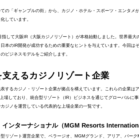
ての「ギャンブルの街」から、カジノ・ホテル・スポーツ・エンタメが
進化しています。
を目指して大阪IR（大阪カジノリゾート）が本格始動しました。世界最大
日本のIR開発が成功するための重要なヒントを与えています。今回は
スのビジネスモデルをご紹介します。
を支えるカジノリゾート企業
代表するカジノ・リゾート企業が拠点を構えています。これらの企業は
Q）に上場しており、統合型リゾート（IR）ビジネスを通じてグローバルに
でカジノを運営している代表的な上場企業の一覧です。
ンターナショナル（MGM Resorts Internation
型リゾート運営企業で、ベラージオ、MGMグランド、アリア、パーク