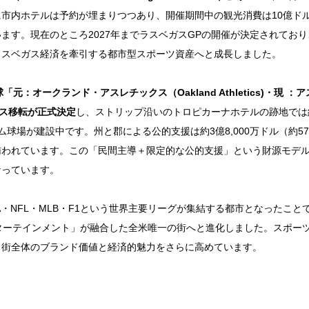
市内ホテルは予約が埋まりつつあり、開催期間中の観光消費は10億ドル（
ます。現在のところ2027年までラスベガスGPの開催が決定されており
ラスベガス経済を牽引する都市型スポーツ資産へと成長しました。
「元：オークランド・アスレチックス（Oakland Athletics)・現 
ベガス移転が正式決定
し、ストリップ沿いのトロピカーナホテルの跡地では
ーム球場が建設中です。州と郡による公的支援は約3億8,000万ドル（約5
賄われています。この「民間主導＋限定的な公的支援」という財源モデ
なっています。
BA・NFL・MLB・F1という世界主要リーグが集結する都市となったこと
ターテインメント」が融合した全米唯一の街へと進化しました。スポー
、街全体のブランド価値と経済的魅力をさらに高めています。