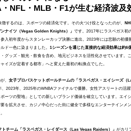
A・NFL・MLB・F1が生む経済波及
を象徴するのは、スポーツの経済化です。その火つけ役となったのが、
N
ツ（Vegas Golden Knights）」
です。2017年にラスベガス初
参入初年度からスタンレーカップ決勝に進出。2023年には悲願の初優
ールド一色に染まりました。
1シーズンを通じた直接的な経済効果は約6億
ト・グッズ・観光・飲食を含め、地元ビジネスを活性化させています。
チャイズが定着する都市」へと変えた最初の転換点でした。
のが、
女子プロバスケットボールチームの「ラスベガス・エイシーズ（Las V
年、2023年、2025年のWNBAファイナルで優勝。女性アスリートの活
スポーツの聖地」としての新しいブランド価値を確立しています。エイ
需要を拡大させ、カジノ中心だった街に健全で多様なエンターテインメ
た。
トチーム「ラスベガス・レイダース（Las Vegas Raiders）」
がカリ