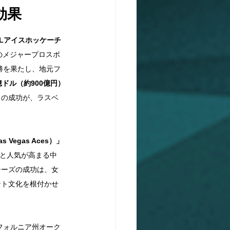
効果
HLアイスホッケーチ
のメジャープロスポ
勝を果たし、地元フ
ドル（約900億円）
この成功が、ラスベ
egas Aces）」
躍と人気が高まる中
シーズの成功は、女
ント文化を根付かせ
フォルニア州オーク