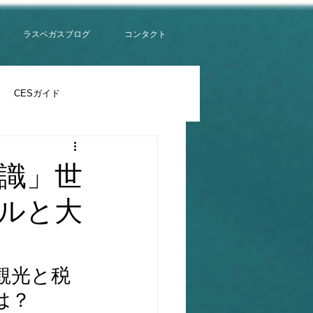
ラスベガスブログ
コンタクト
CESガイド
識」世
ルと大
観光と税
は？