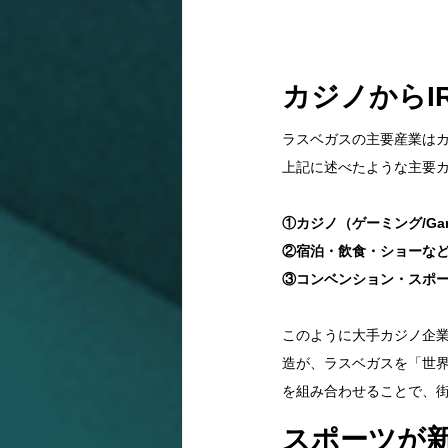
カジノからI
ラスベガスの主要産業は
上記に述べたような主要
①カジノ（ゲーミング/Gam
②宿泊・飲食・ショーなどの
③コンベンション・スポーツエンタ
このように大手カジノ企業
造が、ラスベガスを「世
を組み合わせることで、
スポーツが