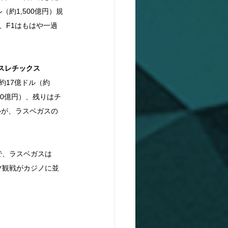
約1,500億円）規
、F1はもはや一過
：アスレチックス
約17億ドル（約
70億円）、残りはチ
ルが、ラスベガスの
で、ラスベガスは
ツ観戦がカジノに並