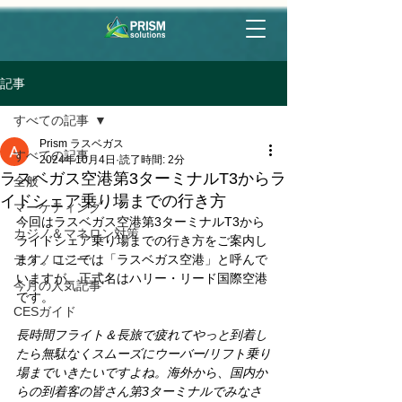
記事
すべての記事
Prism ラスベガス
すべての記事
2024年10月4日
読了時間: 2分
ラスベガス空港第3ターミナルT3からラ
全般
イドシェア乗り場までの行き方
マーケティング
今回はラスベガス空港第3ターミナルT3から
カジノ＆マネロン対策
ライドシェア乗り場までの行き方をご案内し
テクノロジー
ます。ここでは「ラスベガス空港」と呼んで
いますが、正式名はハリー・リード国際空港
今月の人気記事
です。
CESガイド
長時間フライト＆長旅で疲れてやっと到着し
たら無駄なくスムーズにウーバー/リフト乗り
場までいきたいですよね。海外から、国内か
らの到着客の皆さん第3ターミナルでみなさ