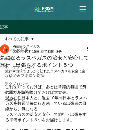
記事
すべての記事
Prism ラスベガス
すべての記事
2024年10月15日
読了時間: 8分
気になるラスベガスの治安と安心して
全般
旅行・出張をするポイント５つ
マーケティング
旅行や出張でせっかく訪れたラスベガスを安全に楽
カジノ＆マネロン対策
しむコツ。
テクノロジー
これを知っておけば、あとは常識的範囲で身
今月の人気記事
の回りを気をつけておけば大丈夫。
現地在住日本人と、過去10年間日本とラスベ
CESガイド
ガスを数週間毎に行き来している出張者の目
線から、気になる
ラスベガスの治安と安心して旅行・出張をす
る準備ポイント５つをお届けします。