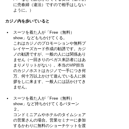
に売春婦（違法）ですので相手はしない
ように。）
カジノ内を歩いていると
スーツを着た人が「Free（無料） 
show」などもちかけてくる。
これはカジノのプロモーションや無料プ
レイヤーズカード作成の勧誘です。カジ
ノの勧誘ですが、一般の人には関係あり
ません（一回きりのベガス来訪者にはあ
まりメリットがない）。本当のVIP担当
のカジノホストはカジノで一手につき何
万、何十万以上かけて遊んでいる人に挨
拶をしに来ます、一般人には話かけてき
ません。
スーツを着た人が「Free（無料） 
show」など持ちかけてくるパターン
２。
コンドミニアムやホテルのタイムシェア
の営業さんの場合。営業セミナーに参加
するかわりに無料のショーチケットを渡