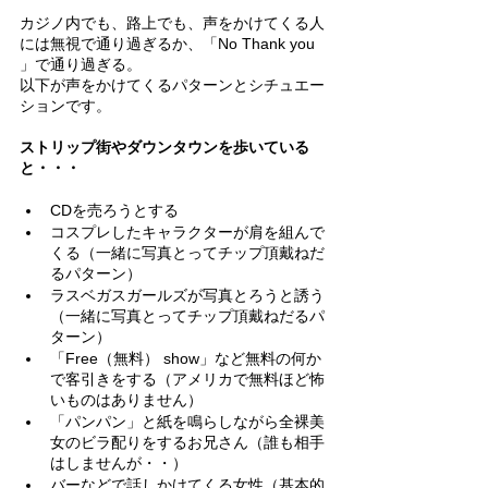
カジノ内でも、路上でも、声をかけてくる人
には無視で通り過ぎるか、「No Thank you 
」で通り過ぎる。
以下が声をかけてくるパターンとシチュエー
ションです。
ストリップ街やダウンタウンを歩いている
と・・・
CDを売ろうとする
コスプレしたキャラクターが肩を組んで
くる（一緒に写真とってチップ頂戴ねだ
るパターン）
ラスベガスガールズが写真とろうと誘う
（一緒に写真とってチップ頂戴ねだるパ
ターン）
「Free（無料） show」など無料の何か
で客引きをする（アメリカで無料ほど怖
いものはありません）
「パンパン」と紙を鳴らしながら全裸美
女のビラ配りをするお兄さん（誰も相手
はしませんが・・）
バーなどで話しかけてくる女性（基本的