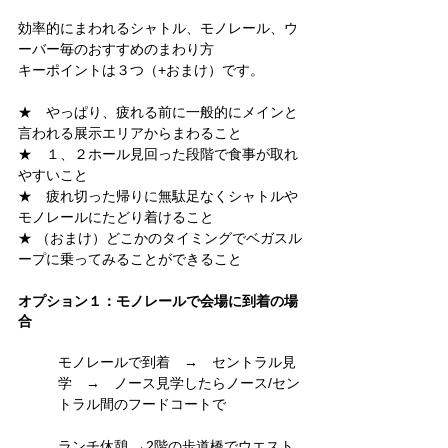
効率的にまわれるシャトル、モノレール、ウ
ーバー毎のおすすめのまわり方
キーポイントは３つ（+おまけ）です。
★　やっぱり、疲れる前に一般的にメインと
言われる展示エリアからまわること
★　１、２ホール見回った段階で食事が取れ
やすいこと
★　疲れ切った帰りに無駄足なくシャトルや
モノレールにたどり着けること
★ （おまけ）どこかのタイミングでベガスル
ープに乗ってみることができること
オプション１：モノレールで会場に到着の場
合　
モノレールで到着　→　セントラル見
学　→　ノース見学したらノース/セン
トラル間のフードコートで
ランチ休憩 →2階の歩道橋でウエスト