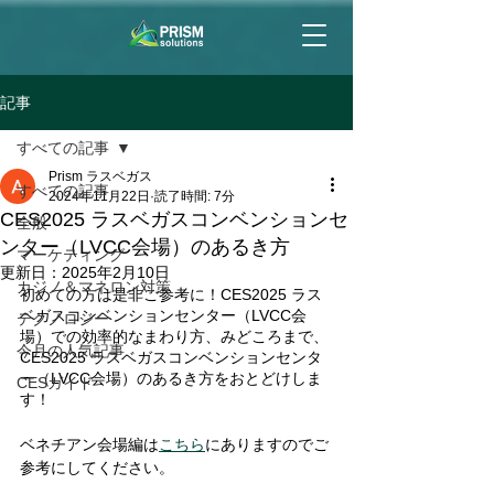
記事
すべての記事
Prism ラスベガス
すべての記事
2024年11月22日
読了時間: 7分
CES2025 ラスベガスコンベンションセ
全般
ンター（LVCC会場）のあるき方
マーケティング
更新日：
2025年2月10日
カジノ＆マネロン対策
初めての方は是非ご参考に！CES2025 ラス
ベガスコンベンションセンター（LVCC会
テクノロジー
場）での効率的なまわり方、みどころまで、
今月の人気記事
CES2025 ラスベガスコンベンションセンタ
ー（LVCC会場）のあるき方をおとどけしま
CESガイド
す！
ベネチアン会場編は
こちら
にありますのでご
参考にしてください。