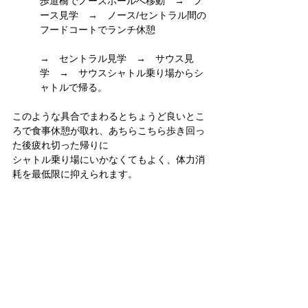
歩道橋でノースホールへ移動　→　ノ
ース見学　→　ノース/セントラル間の
フードコートでランチ休憩
→　セントラル見学　→　サウス見
学　→　サウスシャトル乗り場からシ
ャトルで帰る。
このような具合でまわるとちょうど良いとこ
ろで食事休憩が取れ、あちらこちら歩き回っ
た後疲れ切った帰りに
シャトル乗り場にいかなくてもよく、体力消
耗を最低限に抑えられます。