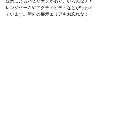
企業によるパビリオンがあり、いろんなチャ
レンジゲームやアクティビティなどが行われ
ています。屋外の展示エリアもお忘れなく！
CES2024のLG社目玉透けるディスプレイ
コンベンションセンター（おまけ）
１．コンベンションセンターのウエストホー