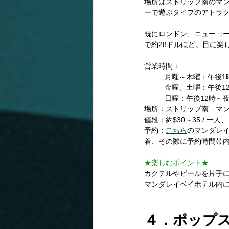
場所はストリップ南のマ
ーで遊ぶタイプのアトラ
既にロンドン、ニューヨー
で約28ドルほど。目に楽
営業時間：
	月曜～木曜：午後1
	金曜、土曜：午後1
	日曜：午後12時～夜
場所：ストリップ南　マ
値段：約$30～35 / 一人
予約：
こちら
のマンダレ
着、その際に予約時間帯
★楽しむポイント★
カクテルやビールを片手に
マンダレイベイホテル内
４．ポップス