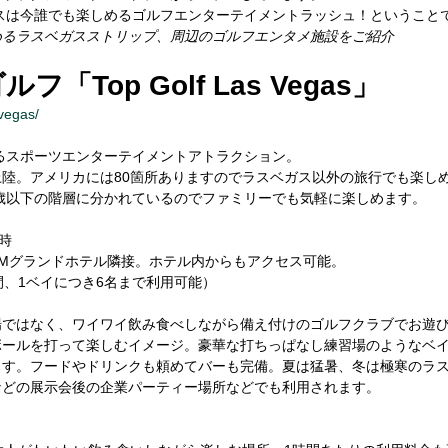
ガスは今誰でも楽しめるゴルフエンターテイメントラッシュ！ということ
めるラスベガスストリップ、周辺のゴルフエンタメ施設をご紹介
「Top Golf Las Vegas」
-vegas/
いるスポーツエンターテイメントアトラクション。
陸。アメリカには80箇所ありますのでラスベガス以外の旅行でも楽し
1歳以下の階層に分かれているのでファミリーでも気軽に楽しめます。
時
Mグランドホテル隣接。ホテル内からもアクセス可能。
 1時間、1ベイにつき6名まで利用可能）
場ではなく、ワイワイ飲み食べしながら備え付けのゴルフクラブでお遊
ボールを打って楽しむイメージ。豪華な打ちっぱなし練習場のようなベイ
ます。フードやドリンクも頼めてバーも完備。夏は猛暑、冬は極寒のラ
などの展示会後の企業パーティー場所などでも利用されます。