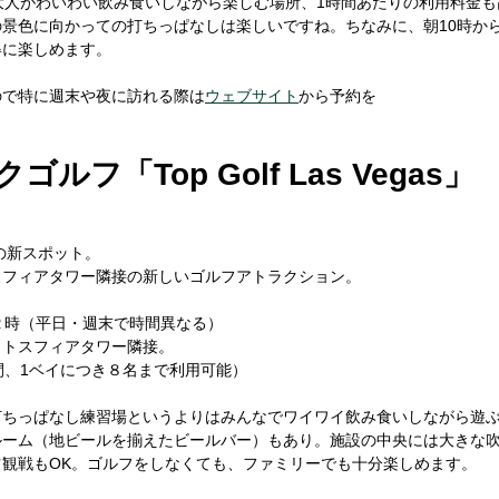
大人がわいわい飲み食いしながら楽しむ場所、1時間あたりの利用料金
景色に向かっての打ちっぱなしは楽しいですね。ちなみに、朝10時か
得に楽しめます。
ので特に週末や夜に訪れる際は
ウェブサイト
から予約を
ルフ「Top Golf Las Vegas」
ンの新スポット。
スフィアタワー隣接の新しいゴルフアトラクション。
２時（平日・週末で時間異なる）
ラトスフィアタワー隣接。
 1時間、1ベイにつき８名まで利用可能）
打ちっぱなし練習場というよりはみんなでワイワイ飲み食いしながら遊
ルーム（地ビールを揃えたビールバー）もあり。施設の中央には大きな
観戦もOK。ゴルフをしなくても、ファミリーでも十分楽しめます。