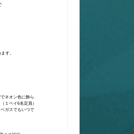
で
めます。
びでネオン色に飾ら
（１ベイ6名定員）
スベガスでもいつで