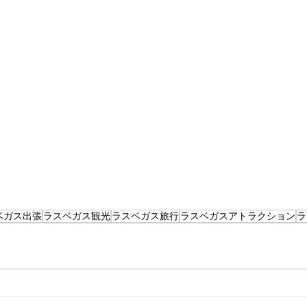
ベガス出張
ラスベガス観光
ラスベガス旅行
ラスベガスアトラクション
ラ