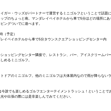
イガー・ウッズがパートナーで運営するミニゴルフということで話題に。2
リップのちょっと南。マンダレイベイホテルから車で5分ほどの場所にあ
ッピングついでに遊べます。
0時（予定）
ダレイベイホテルから車で5分タウンスクエアショッピングセンター内
外ショッピングセンター隣接で、レストラン、バー、アイスクリームバ
楽しめるミニゴルフ。
ウトドアのミニゴルフ。他のミニゴルフは大体屋内なので雨が降らない
。
スは今誰でも楽しめるゴルフエンターテイメントラッシュ！ということで
観光や出張の際には是非楽しんでみてください。