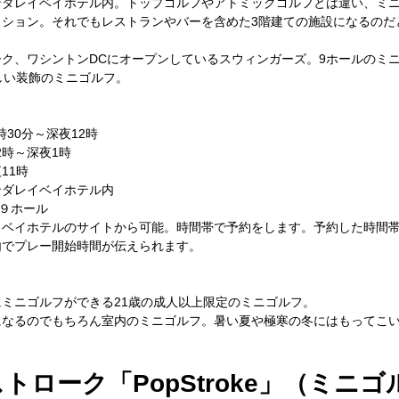
ンダレイベイホテル内。トップゴルフやアトミックゴルフとは違い、ミ
クション。それでもレストランやバーを含めた3階建ての施設になるのだ
ク、ワシントンDCにオープンしているスウィンガーズ。9ホールのミ
しい装飾のミニゴルフ。
時30分～深夜12時
2時～深夜1時
11時
ンダレイベイホテル内
、９ホール
イベイホテルのサイトから可能。時間帯で予約をします。予約した時間帯
内でプレー開始時間が伝えられます。
ミニゴルフができる21歳の成人以上限定のミニゴルフ。
になるのでもちろん室内のミニゴルフ。暑い夏や極寒の冬にはもってこ
トローク「PopStroke」（ミニゴ