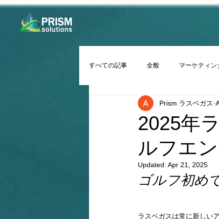
すべての記事
全般
マーケティン
Prism ラスベガス
A
2025
ルフエン
Updated:
Apr 21, 2025
ゴルフ初め
ラスベガスは常に新しい