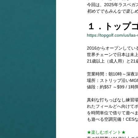
今回は、2025年ラスベ
初めてでもみんなで楽し
１．トップゴルフ
https://topgolf.com/us/las
2016からオープンして
世界チェーンで日本は未上
21歳以上（成人用）と2
営業時間：朝10時～深夜1
場所：ストリップ沿いMG
値段：約$57 ～$99 /
真剣な打ちっぱなし練習
れたフィールどへ向けて
を時間単位で借りて遊べ
も遊べる空調完備！CES
★楽しむポイント★