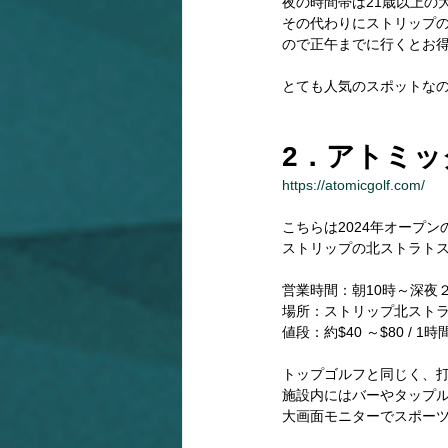
夜の時間帯は21歳以上の
その代わりにストリップの
ので正午までに行くとお
とても人気のスポットな
2．アトミックゴ
https://atomicgolf.com/
こちらは2024年オープ
ストリップの北ストラト
営業時間：朝10時～深夜
場所：ストリップ北スト
値段：約$40 ～$80 /
トップゴルフと同じく、
施設内にはバーやタップ
大画面モニターでスポーツ