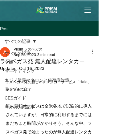
Post
すべての記事
Prism ラスベガス
すべての記事
Sep 28, 2023
3 min read
ラスベガス発 無人配達レンタカー
全般
Updated:
Oct 16, 2023
マーケティング
カジノ業界マネロンと依存症対策
ラスベガス発の新しいレンタカーサービス「Halo」
テクノロジー
使ってみては？
CESガイド
無人運転サービスは全米各地で試験的に導入
今月の人気記事
されていますが、日常的に利用するまでには
まだちょと時間がかかりそう。そんな中、ラ
スベガス発で始まったのが無人配達レンタカ