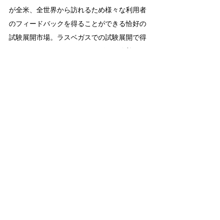
が全米、全世界から訪れるため様々な利用者
のフィードバックを得ることができる恰好の
試験展開市場。ラスベガスでの試験展開で得
たフィードバックを元にサービスを改善、そ
の後ロサンゼルスなどの大都市でも展開を予
定しているとのこと。
ラスベガスでウーバーを呼ぶと無人ウーバー
が到着するかもしれませんね？
でも、ちょっとまだ無人運転は怖い・・・と
いう方はHaloの遠隔運転で呼ぶレンタカーを
借りて自分でラスベガスの街を散策してみて
はいかがでしょうか。