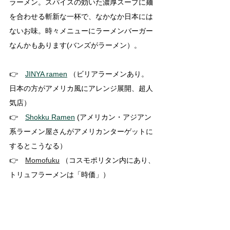
ラーメン。スパイスの効いた濃厚スープに麺
を合わせる斬新な一杯で、なかなか日本には
ないお味。時々メニューにラーメンバーガー
なんかもあります(バンズがラーメン）。
👉　
JINYA ramen
 （ビリアラーメンあり。
日本の方がアメリカ風にアレンジ展開、超人
気店）
👉　
Shokku Ramen
 (アメリカン・アジアン
系ラーメン屋さんがアメリカンターゲットに
するとこうなる）
👉　
Momofuku
 （コスモポリタン内にあり、
トリュフラーメンは「時価」）