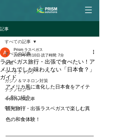
記事
すべての記事
Prism ラスベガス
すべての記事
2025年9月10日
読了時間: 7分
ラスベガス旅行・出張で食べたい！ア
全般
メリカでしか味わえない「日本食？」
マーケティング
ガイド
カジノ＆マネロン対策
アメリカ風に進化した日本食をアイテ
テクノロジー
ム別に紹介。
今月の人気記事
CESガイド
観光旅行・出張ラスベガスで楽しむ異
色の和食体験！