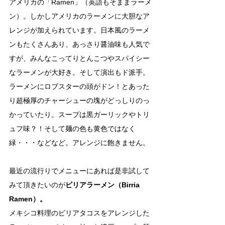
アメリカの「Ramen」（英語もそままラーメ
ン）。しかしアメリカのラーメンに大胆なア
レンジが加えられています。日本風のラーメ
ンもたくさんあり、あっさり醤油味も人気で
すが、みんなこってりとんこつやスパイシー
なラーメンが大好き。そして演出もド派手。
ラーメンにロブスターの頭がドン！とあった
り超極厚のチャーシューの塊がどっしりのっ
かっていたり。スープは黒ガーリックやトリ
ュフ味？！そして麺の色も黄色ではなく
緑・・・などなど。アレンジに飽きません。
最近の流行りでメニューにあれば是非試して
みて頂きたいのが
ビリアラーメン（Birria 
Ramen）。
メキシコ料理のビリアタコスをアレンジした