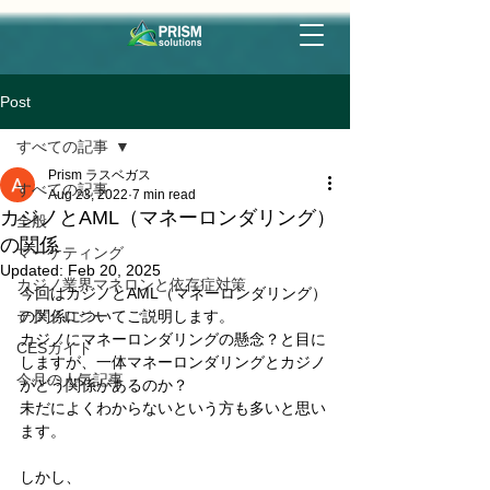
Post
すべての記事
Prism ラスベガス
すべての記事
Aug 23, 2022
7 min read
カジノとAML（マネーロンダリング）
全般
の関係
マーケティング
Updated:
Feb 20, 2025
カジノ業界マネロンと依存症対策
今回はカジノとAML（マネーロンダリング）
テクノロジー
の関係についてご説明します。 
カジノにマネーロンダリングの懸念？と目に
CESガイド
しますが、一体マネーロンダリングとカジノ
今月の人気記事
がどう関係があるのか？
未だによくわからないという方も多いと思い
ます。
しかし、 