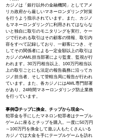
カジノは「銀行以外の金融機関」としてアメ
リカ政府から厳しいマネーロンダリング対策
を行うよう指示されています。また、カジノ
もマネーロンダリングに利用されてはならな
いと独自に取引のモニタリングを実行。ケー
ジで行われる取引はその顧客の情報、取引内
容をすべて記録しており、一顧客につき、そ
してその関係者による一定金額以上の取引は
カジノのAML担当部署により監査、監視が行
われます。30万円相当以上、100万円相当以
上の取引ごとにも法定の報告義務に沿ってカ
ジノ担当者、そして管轄当局に報告が行われ
ています。また、各カジノにはAML専門部署
があり、24時間マネーロンダリング防止業務
を行っています。 
事例③チップに換金、チップから現金へ
犯罪金を手にしたマネロン犯罪者はテーブル
ゲームに座るとチップを購入。一度に50万円
～100万円を換金して遊ぶ人もたくさんいる
カジノでは大金を手にテーブルゲームを訪れ