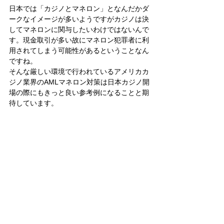
日本では「カジノとマネロン」となんだかダ
ークなイメージが多いようですがカジノは決
してマネロンに関与したいわけではないんで
す。現金取引が多い故にマネロン犯罪者に利
用されてしまう可能性があるということなん
ですね。 
そんな厳しい環境で行われているアメリカカ
ジノ業界のAMLマネロン対策は日本カジノ開
場の際にもきっと良い参考例になることと期
待しています。 
そんなカジノ業界向けに行われた【
カジノ事
業者向け】AML（Anti-Money Laundering）
セミナーレポート
でもその様子が伺えますの
で是非ご覧ください！ 