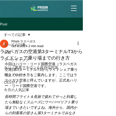
Post
すべての記事
Prism ラスベガス
すべての記事
Oct 4, 2024
2 min read
ラスベガスの空港第3ターミナルT3から
全般
ライドシェア乗り場までの行き方
マーケティング
今回はハリー・リード国際空港（ラスベガス
カジノ業界マネロンと依存症対策
空港)第3ターミナルT3からライドシェア乗り
テクノロジー
場までの行き方をご案内します。ここではラ
スベガス空港と呼んでいますが、正式名ハリ
CESガイド
ー・リード国際空港です。
今月の人気記事
長時間フライト＆長旅で疲れてやっと到着し
たら無駄なくスムーズにウーバー/リフト乗り
場までいきたいですよね。海外から、国内か
らの到着客の皆さん第3ターミナルでみなさ