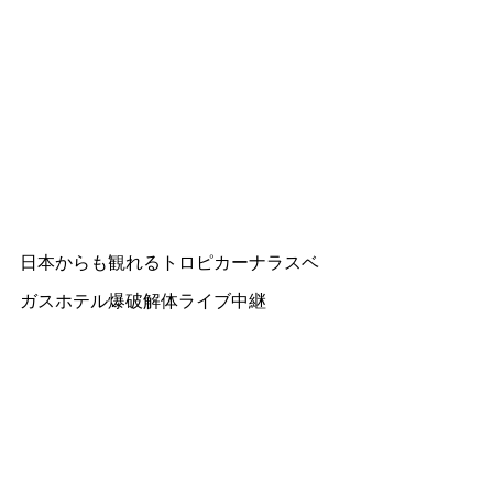
日本からも観れるトロピカーナラスベ
ガスホテル爆破解体ライブ中継
日本からの方が時間的にも良いのです。こっ
ちは平日の夜中の2時半ですから・・・。
日本時間の10月9日午後6時半の爆破解体をラ
イブで観るならこちら！