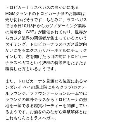
トロピカーナラスベガスの向かいにある
MGMグランドのトロピカーナ側のお部屋は
売り切れだそうです。ちなみに、ラスベガス
では今日10月8日からカジノゲーミング業界
の展示会「G2E」が開催されており、世界か
らカジノ業界の関係者が集まっているという
タイミング。トロピカーナラスベガス反対向
かいにあるエクスカリバーホテルにチェック
インして、窓を開けたら目の前にトロピカー
ナラスベガスという抜群の特等席をたまたま
獲得した方もいるようです。
また、トロピカーナを見渡せる位置にあるマ
ンダレイ ベイの最上階にあるクラブ/カクテ
ルラウンジ、ファウンデーションルームでは
ラウンジの屋外テラスからトロピカーナの敷
地を一望できる鑑賞パーティーを開催してい
るようです。お酒をのみながら爆破解体とは
これもなんともラスベガス。