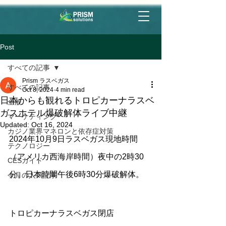
Post
すべての記事
Prism ラスベガス
すべての記事
Oct 8, 2024
4 min read
日本からも観れるトロピカーナラスベ
全般
ガスホテル爆破解体ライブ中継
マーケティング
Updated:
Oct 16, 2024
カジノ業界マネロンと依存症対策
2024年10月9日ラスベガス現地時間
テクノロジー
（アメリカ西海岸時間）夜中の2時30
CESガイド
分。日本時間午後6時30分爆破解体。
今月の人気記事
トロピカーナラスベガス閉店