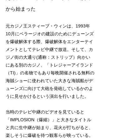
から始まった
元カジノ王スティーブ・ウィンは、1993年
10月にベラージオの建設のためにデューンズ
を爆破解体する際、爆破解体をエンターテイ
メントとしてテレビ中継で放送。そして、カ
ジノ街の大通り(通称：ストリップ）向かい
にある別のカジノ、「トレジャーアイランド
（TI)」の名物でもあり毎晩開催される無料の
海賊ショーに使われていた大きな海賊船がデ
ューンズに向けて大砲を発砲しているかのよ
うに見せかけるという演出を行いました。
当時のテレビ中継のビデオを見ていると
「IMPLOSION（爆縮）」と大きなタイトル
と共に生中継が始まり、花火が打ちがると、
楽しそうに爆破を待つ観客らが映っている。