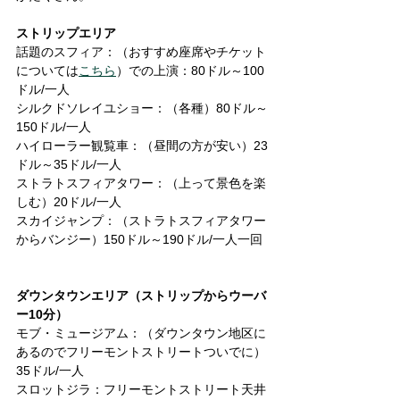
ストリップエリア
話題のスフィア：（おすすめ座席やチケット
については
こちら
）での上演：80ドル～100
ドル/一人
シルクドソレイユショー：（各種）80ドル～
150ドル/一人
ハイローラー観覧車：（昼間の方が安い）23
ドル～35ドル/一人
ストラトスフィアタワー：（上って景色を楽
しむ）20ドル/一人
スカイジャンプ：（ストラトスフィアタワー
からバンジー）150ドル～190ドル/一人一回
ダウンタウンエリア（ストリップからウーバ
ー10分）
モブ・ミュージアム：（ダウンタウン地区に
あるのでフリーモントストリートついでに）
35ドル/一人
スロットジラ：フリーモントストリート天井