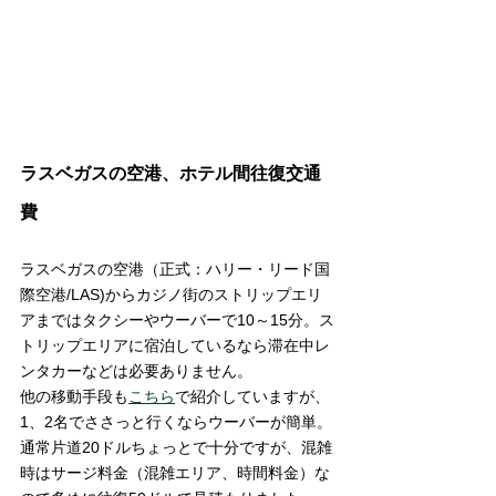
ラスベガスの空港、ホテル間往復交通
費
ラスベガスの空港（正式：ハリー・リード国
際空港/LAS)からカジノ街のストリップエリ
アまではタクシーやウーバーで10～15分。ス
トリップエリアに宿泊しているなら滞在中レ
ンタカーなどは必要ありません。
他の移動手段も
こちら
で紹介していますが、
1、2名でささっと行くならウーバーが簡単。
通常片道20ドルちょっとで十分ですが、混雑
時はサージ料金（混雑エリア、時間料金）な