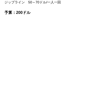
ジップライン　50～70ドル/一人一回
予算：200ドル　
カジノで遊ぶ資金
スロットマシン：20ドルで5分あそべたら素
晴らしい
テーブルゲーム：ストリップエリアは最低ベ