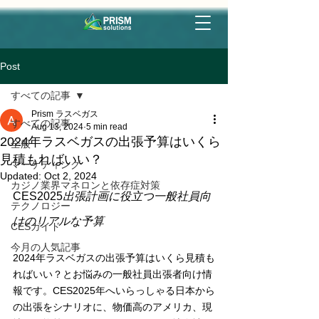
Post
すべての記事
Prism ラスベガス
すべての記事
Aug 13, 2024
5 min read
2024年ラスベガスの出張予算はいくら
全般
見積もればいい？
マーケティング
Updated:
Oct 2, 2024
カジノ業界マネロンと依存症対策
CES2025
出張計画に役立つ一般社員向
テクノロジー
けのリアルな予算
CESガイド
今月の人気記事
2024年ラスベガスの出張予算はいくら見積も
ればいい？とお悩みの一般社員出張者向け情
報です。CES2025年へいらっしゃる日本から
の出張をシナリオに、物価高のアメリカ、現