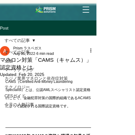
Post
すべての記事
Prism ラスベガス
すべての記事
Aug 31, 2022
6 min read
マネロン対策「CAMS（キャムス）」
全般
認定資格とは
マーケティング
Updated:
Feb 20, 2025
カジノ業界マネロンと依存症対策
CAMS（Certified Anti-Money Laundering 
テクノロジー
Specialist）とは、公認AMLスペシャリスト認定資格
CESガイド
のことで、金融犯罪対策の国際的組織であるACAMS
今月の人気記事
によって認定される国際認定資格です。 